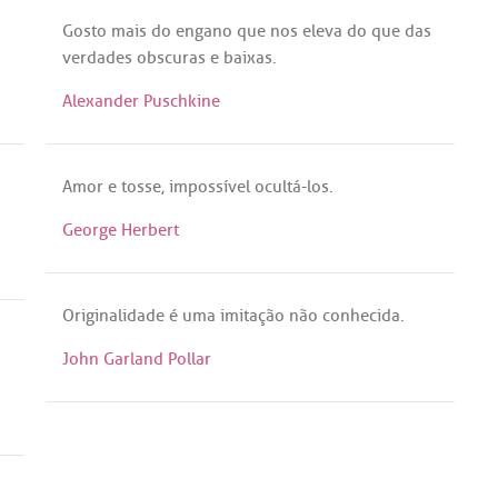
Gosto
mais
do
engano
que
nos
eleva
do
que
das
verdades
obscuras
e
baixas
.
Alexander Puschkine
Amor
e
tosse
,
impossível
ocultá
-
los
.
George Herbert
Originalidade
é
uma
imitação
não
conhecida
.
John Garland Pollar