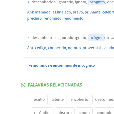
2.
desconhecido
,
ignorado
,
ignoto
,
incógnito
,
obs
Ant:
afamado
,
assinalado
,
bravo
,
brilhante
,
celebr
preclaro
,
renomado
,
renomeado
3.
desconhecido
,
ignorado
,
ignoto
,
incógnito
,
ins
Ant:
cediço
,
conhecido
,
notório
,
proverbial
,
sabid
+sinônimos e antônimos de incógnito
PALAVRAS RELACIONADAS
oculto
latente
encoberto
desconhec
recôndito
obscuro
ignoto
ignorado