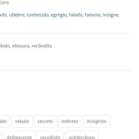
curo
ado
,
célebre
,
conhecido
,
egrégio
,
falado
,
famoso
,
insigne
,
abido
,
obscuro
,
recôndito
o
ido
velado
secreto
indireto
incógnito
delitescente
recolhido
subterrâneo