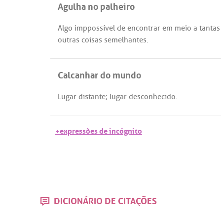
Agulha no palheiro
Algo
imppossível
de
encontrar
em
meio
a
tantas
outras
coisas
semelhantes
.
Calcanhar do mundo
Lugar
distante
;
lugar
desconhecido
.
+expressões de incógnito
DICIONÁRIO DE CITAÇÕES