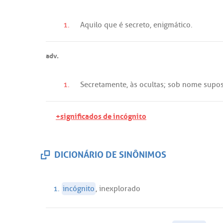
1.
Aquilo
que
é
secreto
,
enigmático
.
adv.
1.
Secretamente
,
às
ocultas
;
sob
nome
supo
+significados de incógnito
DICIONÁRIO DE SINÔNIMOS
1.
incógnito
,
inexplorado