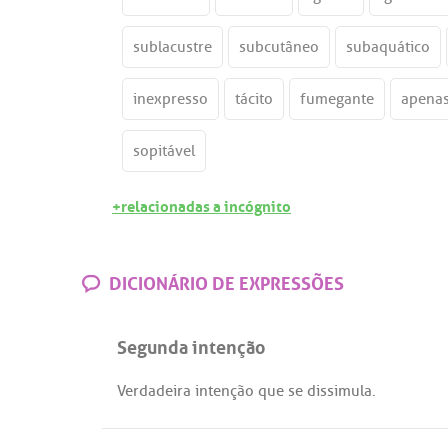
sublacustre
subcutâneo
subaquático
inexpresso
tácito
fumegante
apenas
sopitável
+relacionadas a incógnito
DICIONÁRIO DE EXPRESSÕES
Segunda intenção
Verdadeira
intenção
que
se
dissimula
.