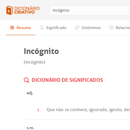
Resumo
Significado
Sinônimos
Relacio
Incógnito
(incógnito)
DICIONÁRIO DE SIGNIFICADOS
adj.
1.
Que
não
se
conhece
;
ignorado
,
ignoto
,
de
s.m.