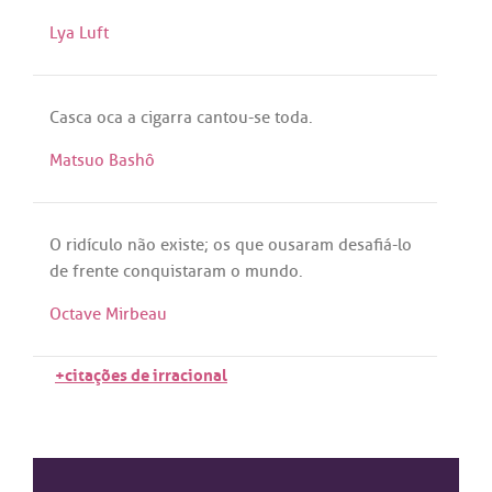
Lya Luft
Casca
oca
a
cigarra
cantou
-
se
toda
.
Matsuo Bashô
O
ridículo
não
existe
;
os
que
ousaram
desafiá
-
lo
de
frente
conquistaram
o
mundo
.
Octave Mirbeau
+citações de irracional