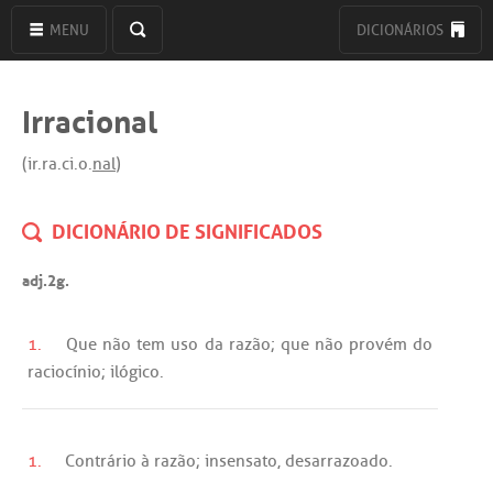
MENU
DICIONÁRIOS
Irracional
(ir.ra.ci.o.
nal
)
DICIONÁRIO DE SIGNIFICADOS
adj.2g.
1.
Que
não
tem
uso
da
razão
;
que
não
provém
do
raciocínio
;
ilógico
.
1.
Contrário
à
razão
;
insensato
,
desarrazoado
.