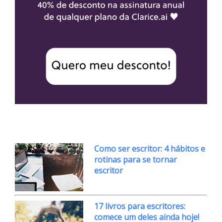
Como ser escritor: 4 hábitos e
rotinas para se tornar
escritor
17 livros para escritores:
comece um deles ainda hoje!