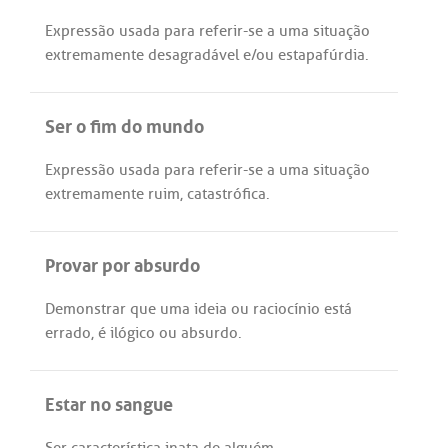
Expressão
usada
para
referir
-
se
a
uma
situação
extremamente
desagradável
e/
ou
estapafúrdia
.
Ser o fim do mundo
Expressão
usada
para
referir
-
se
a
uma
situação
extremamente
ruim
,
catastrófica
.
Provar por absurdo
Demonstrar
que
uma
ideia
ou
raciocínio
está
errado
,
é
ilógico
ou
absurdo
.
Estar no sangue
Ser
característica
inata
de
alguém
.