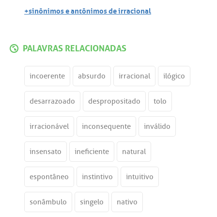
+sinônimos e antônimos de irracional
PALAVRAS RELACIONADAS
incoerente
absurdo
irracional
ilógico
desarrazoado
despropositado
tolo
irracionável
inconsequente
inválido
insensato
ineficiente
natural
espontâneo
instintivo
intuitivo
sonâmbulo
singelo
nativo