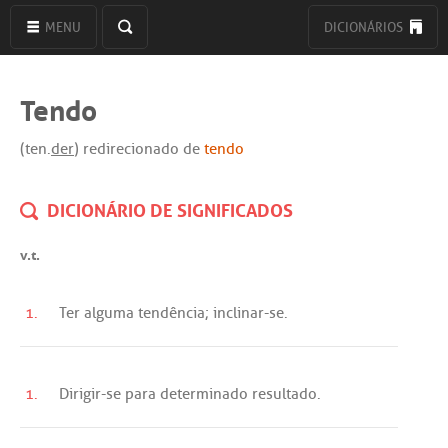
MENU
DICIONÁRIOS
Tendo
(ten.
der
) redirecionado de
tendo
DICIONÁRIO DE SIGNIFICADOS
v.t.
1.
Ter
alguma
tendência
;
inclinar
-
se
.
1.
Dirigir
-
se
para
determinado
resultado
.