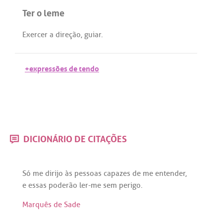
Ter o leme
Exercer
a
direção
,
guiar
.
+expressões de tendo
DICIONÁRIO DE CITAÇÕES
Só
me
dirijo
às
pessoas
capazes
de
me
entender
,
e
essas
poderão
ler
-
me
sem
perigo
.
Marquês de Sade