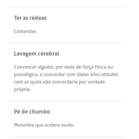
Ter as rédeas
Comandar
.
Lavagem cerebral
Convencer
alguém
,
por
meio
de
força
física
ou
psicológica
,
a
concordar
com
ideias
e/
ou
atitudes
com
as
quais
não
concordaria
por
vontade
própria
.
Pé de chumbo
Motorista
que
acelera
muito
.