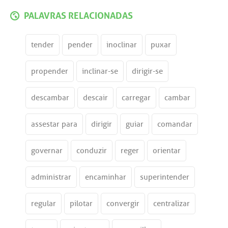
PALAVRAS RELACIONADAS
tender
pender
inoclinar
puxar
propender
inclinar-se
dirigir-se
descambar
descair
carregar
cambar
assestar para
dirigir
guiar
comandar
governar
conduzir
reger
orientar
administrar
encaminhar
superintender
regular
pilotar
convergir
centralizar