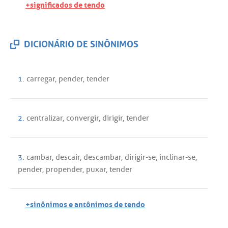
+significados de tendo
DICIONÁRIO DE SINÔNIMOS
1.
carregar
,
pender
,
tender
2.
centralizar
,
convergir
,
dirigir
,
tender
3.
cambar
,
descair
,
descambar
,
dirigir
-
se
,
inclinar
-
se
,
pender
,
propender
,
puxar
,
tender
+sinônimos e antônimos de tendo