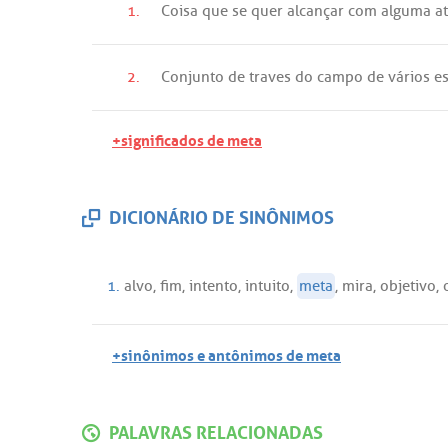
1.
Coisa
que
se
quer
alcançar
com
alguma
a
2.
Conjunto
de
traves
do
campo
de
vários
e
+significados de meta
DICIONÁRIO DE SINÔNIMOS
1.
alvo
,
fim
,
intento
,
intuito
,
meta
,
mira
,
objetivo
,
+sinônimos e antônimos de meta
PALAVRAS RELACIONADAS