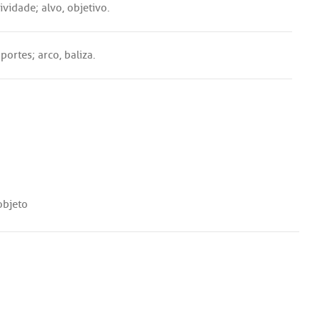
tividade
;
alvo
,
objetivo
.
sportes
;
arco
,
baliza
.
objeto