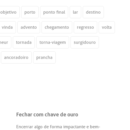
objetivo
porto
ponto final
lar
destino
vinda
advento
chegamento
regresso
volta
neur
tornada
torna-viagem
surgidouro
ancoradoiro
prancha
Fechar com chave de ouro
Encerrar
algo
de
forma
impactante
e
bem
-