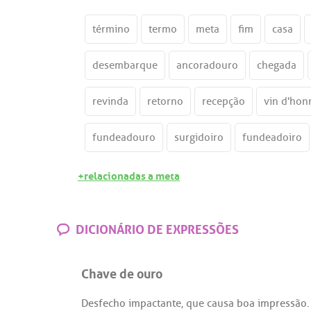
término
termo
meta
fim
casa
desembarque
ancoradouro
chegada
revinda
retorno
recepção
vin d'hon
fundeadouro
surgidoiro
fundeadoiro
+relacionadas a meta
DICIONÁRIO DE EXPRESSÕES
Chave de ouro
Desfecho
impactante
,
que
causa
boa
impressão
.