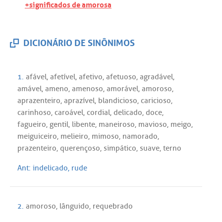
+significados de amorosa
DICIONÁRIO DE SINÔNIMOS
1.
afável
,
afetível
,
afetivo
,
afetuoso
,
agradável
,
amável
,
ameno
,
amenoso
,
amorável
,
amoroso
,
aprazenteiro
,
aprazível
,
blandicioso
,
caricioso
,
carinhoso
,
caroável
,
cordial
,
delicado
,
doce
,
fagueiro
,
gentil
,
libente
,
maneiroso
,
mavioso
,
meigo
,
meiguiceiro
,
melieiro
,
mimoso
,
namorado
,
prazenteiro
,
querençoso
,
simpático
,
suave
,
terno
Ant:
indelicado
,
rude
2.
amoroso
,
lânguido
,
requebrado