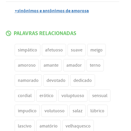
+sinônimos e antônimos de amorosa
PALAVRAS RELACIONADAS
simpático
afetuoso
suave
meigo
amoroso
amante
amador
terno
namorado
devotado
dedicado
cordial
erótico
voluptuoso
sensual
impudico
volutuoso
salaz
lúbrico
lascivo
amatório
velhaquesco