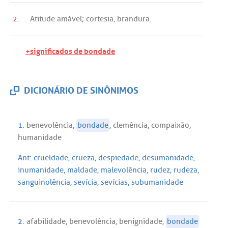
2.
Atitude
amável
;
cortesia
,
brandura
.
+significados de bondade
DICIONÁRIO DE SINÔNIMOS
1.
benevolência
,
bondade
,
clemência
,
compaixão
,
humanidade
Ant:
crueldade
,
crueza
,
despiedade
,
desumanidade
,
inumanidade
,
maldade
,
malevolência
,
rudez
,
rudeza
,
sanguinolência
,
sevícia
,
sevícias
,
subumanidade
2.
afabilidade
,
benevolência
,
benignidade
,
bondade