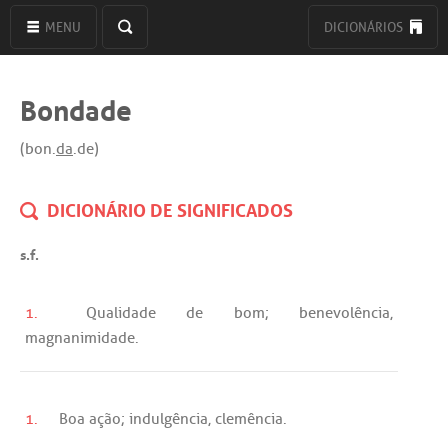
MENU
DICIONÁRIOS
Bondade
(bon.
da
.de)
DICIONÁRIO DE SIGNIFICADOS
s.f.
1.
Qualidade
de
bom
;
benevolência
,
magnanimidade
.
1.
Boa
ação
;
indulgência
,
clemência
.