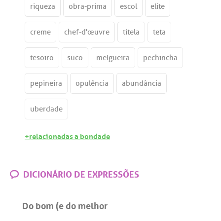
riqueza
obra-prima
escol
elite
creme
chef-d'œuvre
titela
teta
tesoiro
suco
melgueira
pechincha
pepineira
opulência
abundância
uberdade
+relacionadas a bondade
DICIONÁRIO DE EXPRESSÕES
Do bom (e do melhor