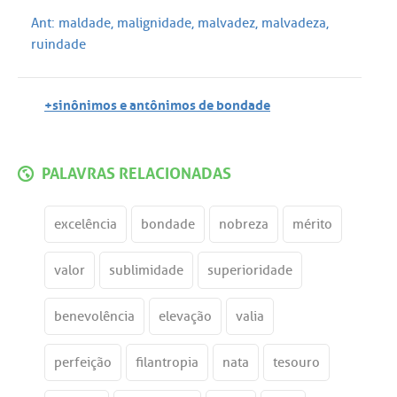
Ant:
maldade
,
malignidade
,
malvadez
,
malvadeza
,
ruindade
+sinônimos e antônimos de bondade
PALAVRAS RELACIONADAS
excelência
bondade
nobreza
mérito
valor
sublimidade
superioridade
benevolência
elevação
valia
perfeição
filantropia
nata
tesouro