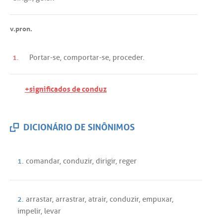
v.pron.
1.
Portar
-
se
,
comportar
-
se
,
proceder
.
+significados de conduz
DICIONÁRIO DE SINÔNIMOS
1.
comandar
,
conduzir
,
dirigir
,
reger
2.
arrastar
,
arrastrar
,
atrair
,
conduzir
,
empuxar
,
impelir
,
levar