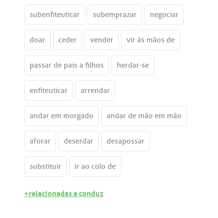
subenfiteuticar
subemprazar
negociar
doar
ceder
vender
vir às mãos de
passar de pais a filhos
herdar-se
enfiteuticar
arrendar
andar em morgado
andar de mão em mão
aforar
deserdar
desapossar
substituir
ir ao colo de
+relacionadas a conduz