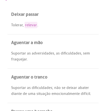
Deixar passar
Tolerar
,
relevar
.
Aguentar a mão
Suportar
as
adversidades
,
as
dificuldades
,
sem
fraquejar
.
Aguentar o tranco
Suportar
as
dificuldades
;
não
se
deixar
abater
diante
de
uma
situação
emocionalmente
difícil
.
Passar uma borracha