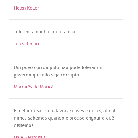
Helen Keller
Tolerem
a
minha
intolerância
.
Jules Renard
Um
povo
corrompido
não
pode
tolerar
um
governo
que
não
seja
corrupto
.
Marquês de Maricá
É
melhor
usar
só
palavras
suaves
e
doces
,
afinal
nunca
sabemos
quando
é
preciso
engolir
o
quê
dissemos
.
Dale Garroway