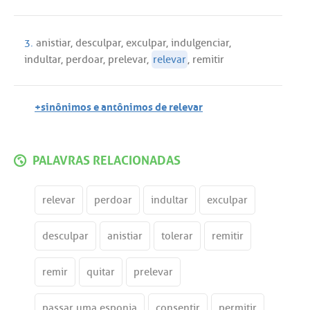
3.
anistiar
,
desculpar
,
exculpar
,
indulgenciar
,
indultar
,
perdoar
,
prelevar
,
relevar
,
remitir
+sinônimos e antônimos de relevar
PALAVRAS RELACIONADAS
relevar
perdoar
indultar
exculpar
desculpar
anistiar
tolerar
remitir
remir
quitar
prelevar
passar uma esponja
consentir
permitir