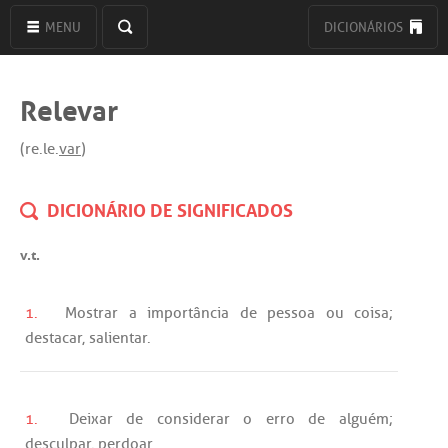
MENU
DICIONÁRIOS
Relevar
(re.le.
var
)
DICIONÁRIO DE SIGNIFICADOS
v.t.
1.
Mostrar
a
importância
de
pessoa
ou
coisa;
destacar
,
salientar
.
1.
Deixar
de
considerar
o
erro
de
alguém
;
desculpar
,
perdoar
.