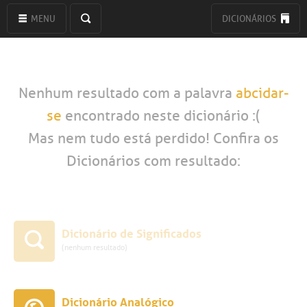
MENU
DICIONÁRIOS
Nenhum resultado com a palavra
abcidar-
se
encontrado neste dicionário :(
Mas nem tudo está perdido! Confira os
Dicionários com resultado:
Dicionário de Significados
(nenhum resultado)
Dicionário Analógico