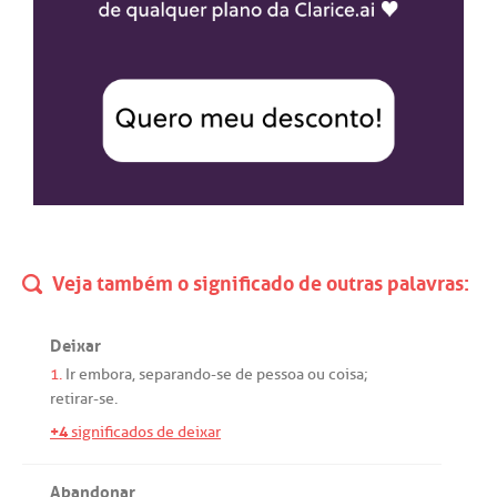
Veja também o significado de outras palavras:
Deixar
1.
Ir
embora
,
separando
-
se
de
pessoa
ou
coisa;
retirar
-
se
.
+4
significados de deixar
Abandonar