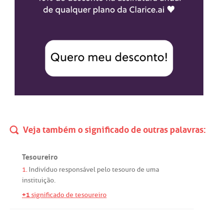
Veja também o significado de outras palavras:
Tesoureiro
1.
Indivíduo
responsável
pelo
tesouro
de
uma
instituição
.
+1
significado de tesoureiro