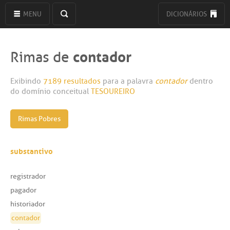
MENU
DICIONÁRIOS
contador
Rimas de
Exibindo
7189 resultados
para a palavra
contador
dentro
do domínio conceitual
TESOUREIRO
Rimas Pobres
substantivo
registrador
pagador
historiador
contador