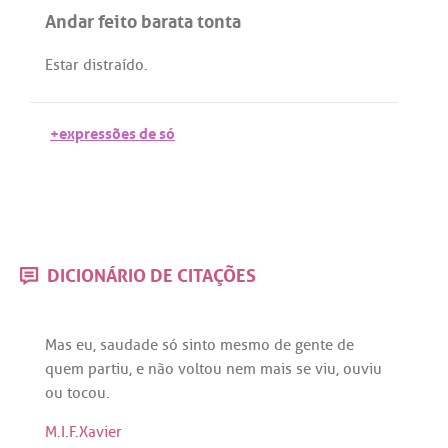
Andar feito barata tonta
Estar
distraído
.
+expressões de só
DICIONÁRIO DE CITAÇÕES
Mas
eu
,
saudade
só
sinto
mesmo
de
gente
de
quem
partiu
, e
não
voltou
nem
mais
se
viu
,
ouviu
ou
tocou
.
M.I.F.Xavier