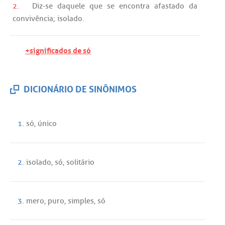
2.
Diz
-
se
daquele
que
se
encontra
afastado
da
convivência
;
isolado
.
+significados de só
DICIONÁRIO DE SINÔNIMOS
1.
só
,
único
2.
isolado
,
só
,
solitário
3.
mero
,
puro
,
simples
,
só