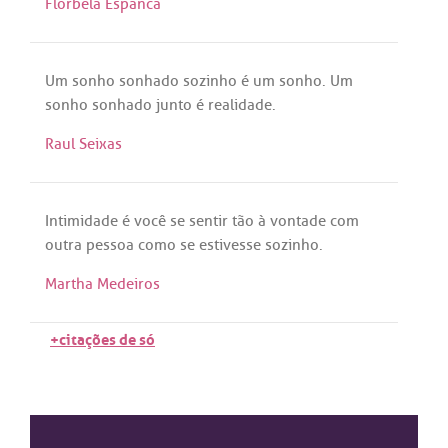
Florbela Espanca
Um
sonho
sonhado
sozinho
é
um
sonho
.
Um
sonho
sonhado
junto
é
realidade
.
Raul Seixas
Intimidade
é
você
se
sentir
tão
à
vontade
com
outra
pessoa
como
se
estivesse
sozinho
.
Martha Medeiros
+citações de só