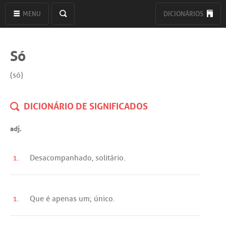
MENU
DICIONÁRIOS
Só
(só)
DICIONÁRIO DE SIGNIFICADOS
adj.
1.
Desacompanhado
,
solitário
.
1.
Que
é
apenas
um
;
único
.