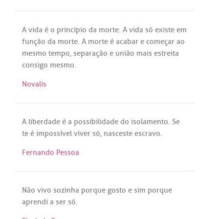
A
vida
é
o
princípio
da
morte
.
A
vida
só
existe
em
função
da
morte
.
A
morte
é
acabar
e
começar
ao
mesmo
tempo
,
separação
e
união
mais
estreita
consigo
mesmo
.
Novalis
A
liberdade
é
a
possibilidade
do
isolamento
.
Se
te
é
impossível
viver
só
,
nasceste
escravo
.
Fernando Pessoa
Não
vivo
sozinha
porque
gosto
e
sim
porque
aprendi
a
ser
só
.