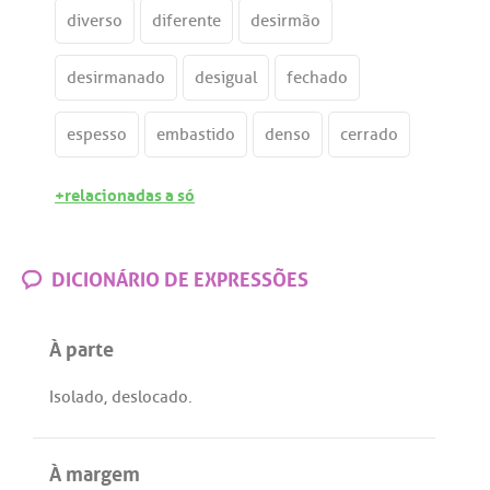
diverso
diferente
desirmão
desirmanado
desigual
fechado
espesso
embastido
denso
cerrado
+relacionadas a só
DICIONÁRIO DE EXPRESSÕES
À parte
Isolado
,
deslocado
.
À margem