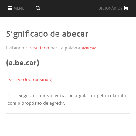
MENU
DICIONÁRIOS
abecar
Significado de
Exibindo
1 resultado
para a palavra
abecar
(a.be.
car
)
v.t. (verbo transitivo)
1.
Segurar
com
violência
,
pela
gola
ou
pelo
colarinho
,
com
o
propósito
de
agredir
.