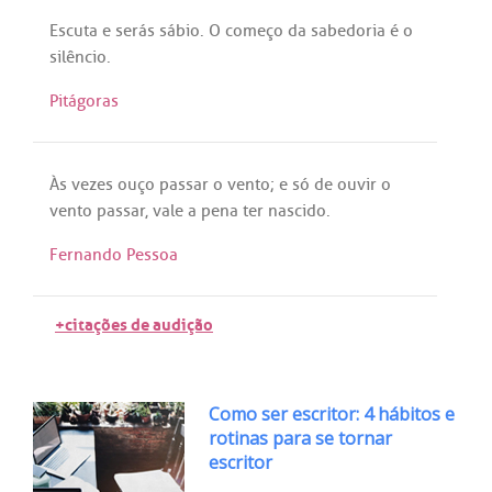
Escuta
e
serás
sábio
. O
começo
da
sabedoria
é
o
silêncio
.
Pitágoras
Às
vezes
ouço
passar
o
vento
; e
só
de
ouvir
o
vento
passar
,
vale
a
pena
ter
nascido
.
Fernando Pessoa
+citações de audição
Como ser escritor: 4 hábitos e
rotinas para se tornar
escritor