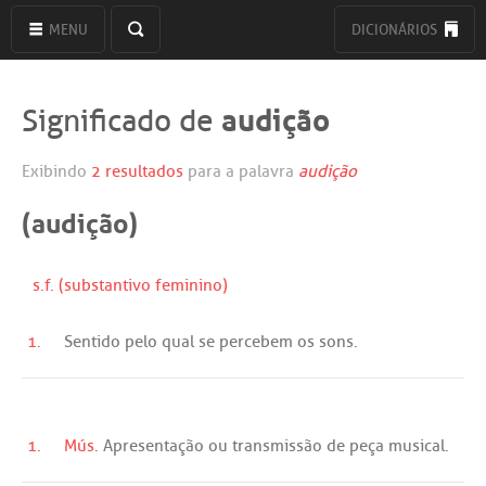
MENU
DICIONÁRIOS
audição
Significado de
Exibindo
2 resultados
para a palavra
audição
(audição)
s.f. (substantivo feminino)
1.
Sentido
pelo
qual
se
percebem
os
sons
.
1.
Mús.
Apresentação
ou
transmissão
de
peça
musical
.