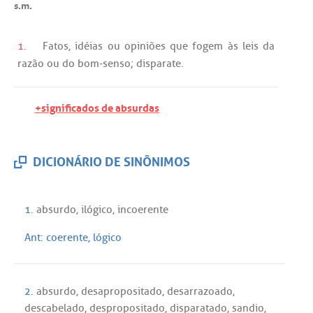
s.m.
1.
Fatos
,
idéias
ou
opiniões
que
fogem
às
leis
da
razão
ou
do
bom
-
senso
;
disparate
.
+significados de absurdas
DICIONÁRIO DE SINÔNIMOS
1.
absurdo
,
ilógico
,
incoerente
Ant:
coerente
,
lógico
2.
absurdo
,
desapropositado
,
desarrazoado
,
descabelado
,
despropositado
,
disparatado
,
sandio
,