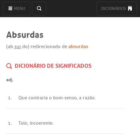
MENU
DICIONÁRIOS
Absurdas
(ab.
sur
.do) redirecionado de
absurdas
DICIONÁRIO DE SIGNIFICADOS
adj.
1.
Que
contraria
o
bom
-
senso
,
a
razão
.
1.
Tolo
,
incoerente
.