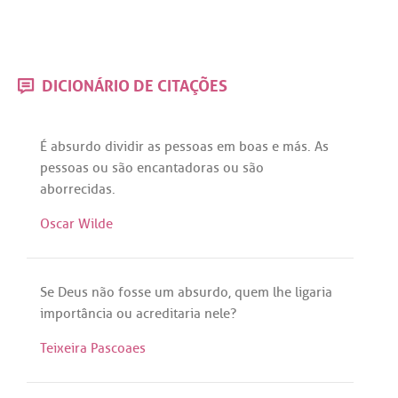
DICIONÁRIO DE CITAÇÕES
É
absurdo
dividir
as
pessoas
em
boas
e
más
.
As
pessoas
ou
são
encantadoras
ou
são
aborrecidas
.
Oscar Wilde
Se
Deus
não
fosse
um
absurdo
,
quem
lhe
ligaria
importância
ou
acreditaria
nele
?
Teixeira Pascoaes