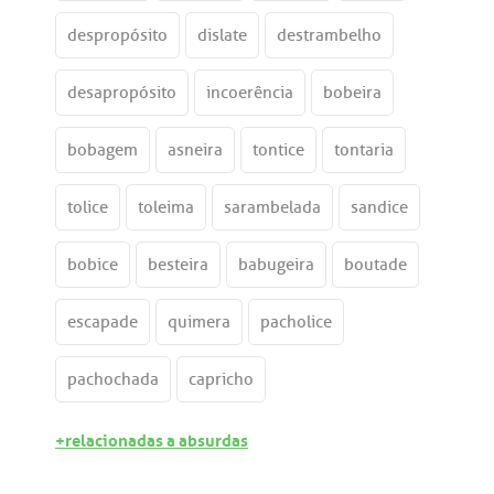
despropósito
dislate
destrambelho
desapropósito
incoerência
bobeira
bobagem
asneira
tontice
tontaria
tolice
toleima
sarambelada
sandice
bobice
besteira
babugeira
boutade
escapade
quimera
pacholice
pachochada
capricho
+relacionadas a absurdas