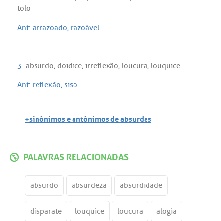
tolo
Ant:
arrazoado
,
razoável
3.
absurdo
,
doidice
,
irreflexão
,
loucura
,
louquice
Ant:
reflexão
,
siso
+sinônimos e antônimos de absurdas
PALAVRAS RELACIONADAS
absurdo
absurdeza
absurdidade
disparate
louquice
loucura
alogia