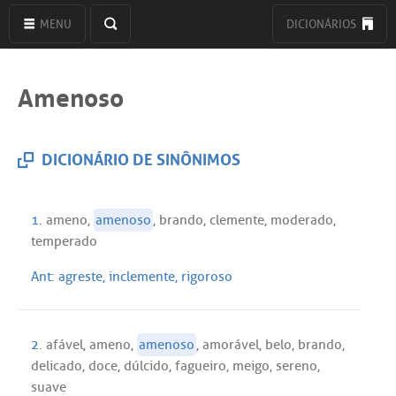
MENU
DICIONÁRIOS
Amenoso
DICIONÁRIO DE SINÔNIMOS
1.
ameno
,
amenoso
,
brando
,
clemente
,
moderado
,
temperado
Ant:
agreste
,
inclemente
,
rigoroso
2.
afável
,
ameno
,
amenoso
,
amorável
,
belo
,
brando
,
delicado
,
doce
,
dúlcido
,
fagueiro
,
meigo
,
sereno
,
suave