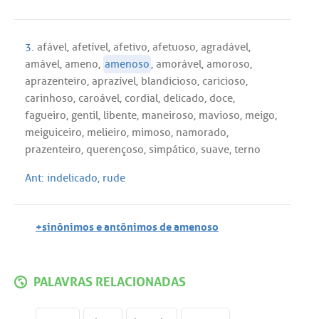
3.
afável
,
afetível
,
afetivo
,
afetuoso
,
agradável
,
amável
,
ameno
,
amenoso
,
amorável
,
amoroso
,
aprazenteiro
,
aprazível
,
blandicioso
,
caricioso
,
carinhoso
,
caroável
,
cordial
,
delicado
,
doce
,
fagueiro
,
gentil
,
libente
,
maneiroso
,
mavioso
,
meigo
,
meiguiceiro
,
melieiro
,
mimoso
,
namorado
,
prazenteiro
,
querençoso
,
simpático
,
suave
,
terno
Ant:
indelicado
,
rude
+sinônimos e antônimos de amenoso
PALAVRAS RELACIONADAS