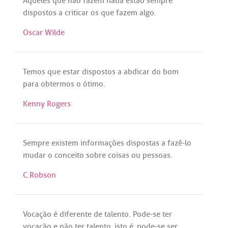
Aqueles
que
não
fazem
nada
estão
sempre
dispostos
a
criticar
os
que
fazem
algo
.
Oscar Wilde
Temos
que
estar
dispostos
a
abdicar
do
bom
para
obtermos
o
ótimo
.
Kenny Rogers
Sempre
existem
informações
dispostas
a
fazê
-
lo
mudar
o
conceito
sobre
coisas
ou
pessoas
.
C.Robson
Vocação
é
diferente
de
talento
.
Pode
-
se
ter
vocação
e
não
ter
talento
,
isto
é
,
pode
-
se
ser