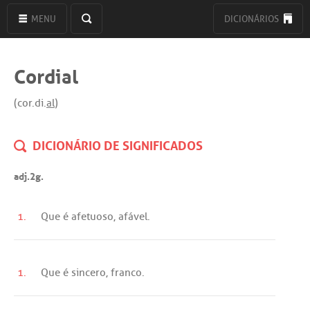
MENU
DICIONÁRIOS
Cordial
(cor.di.
al
)
DICIONÁRIO DE SIGNIFICADOS
adj.2g.
1.
Que
é
afetuoso
,
afável
.
1.
Que
é
sincero
,
franco
.