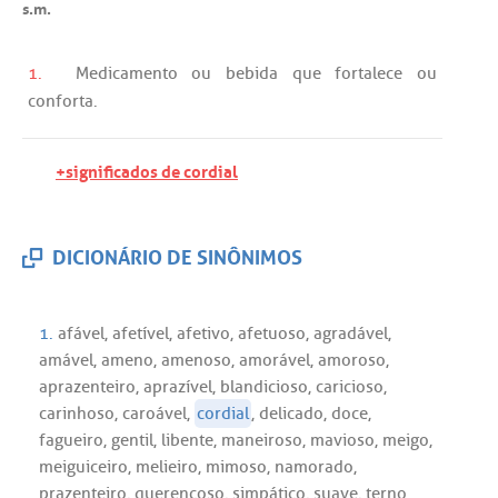
s.m.
1.
Medicamento
ou
bebida
que
fortalece
ou
conforta
.
+significados de cordial
DICIONÁRIO DE SINÔNIMOS
1.
afável
,
afetível
,
afetivo
,
afetuoso
,
agradável
,
amável
,
ameno
,
amenoso
,
amorável
,
amoroso
,
aprazenteiro
,
aprazível
,
blandicioso
,
caricioso
,
carinhoso
,
caroável
,
cordial
,
delicado
,
doce
,
fagueiro
,
gentil
,
libente
,
maneiroso
,
mavioso
,
meigo
,
meiguiceiro
,
melieiro
,
mimoso
,
namorado
,
prazenteiro
,
querençoso
,
simpático
,
suave
,
terno