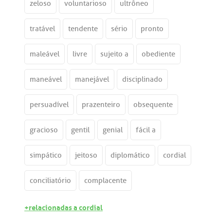
zeloso
voluntarioso
ultrôneo
tratável
tendente
sério
pronto
maleável
livre
sujeito a
obediente
maneável
manejável
disciplinado
persuadível
prazenteiro
obsequente
gracioso
gentil
genial
fácil a
simpático
jeitoso
diplomático
cordial
conciliatório
complacente
+relacionadas a cordial