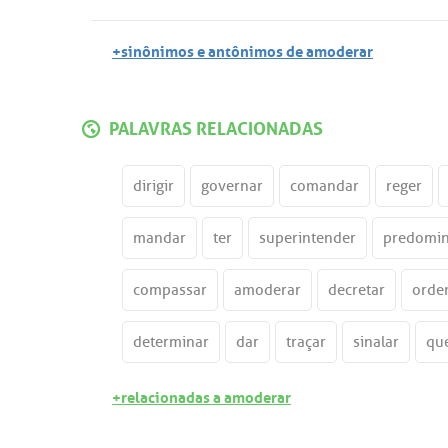
+sinônimos e antônimos de amoderar
PALAVRAS RELACIONADAS
dirigir
governar
comandar
reger
mandar
ter
superintender
predomin
compassar
amoderar
decretar
orde
determinar
dar
traçar
sinalar
qu
+relacionadas a amoderar