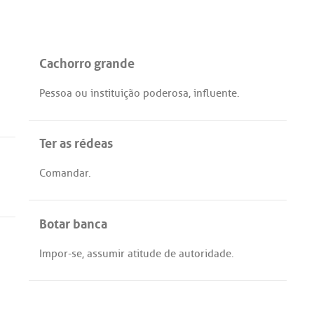
Cachorro grande
Pessoa
ou
instituição
poderosa
,
influente
.
Ter as rédeas
Comandar
.
Botar banca
Impor
-
se
,
assumir
atitude
de
autoridade
.