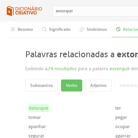
Resumo
Significado
Sinônimos
Relacio
extor
Palavras relacionadas a
Exibindo
479 resultados
para a palavra
extorquir
den
Substantivo
Verbo
Adjetivo
Advérbio
extorquir
ter
tomar
pegar
apanhar
ocupar
segurar
agarrar