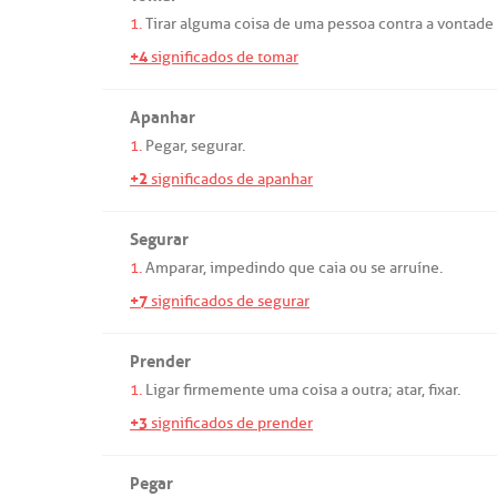
1.
Tirar
alguma
coisa
de
uma
pessoa
contra
a
vontade
+4
significados de tomar
Apanhar
1.
Pegar
,
segurar
.
+2
significados de apanhar
Segurar
1.
Amparar
,
impedindo
que
caia
ou
se
arruíne
.
+7
significados de segurar
Prender
1.
Ligar
firmemente
uma
coisa
a
outra
;
atar
,
fixar
.
+3
significados de prender
Pegar