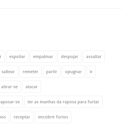
r
espoliar
empalmar
despojar
assaltar
saltear
remeter
partir
opugnar
ir
atirar-se
atacar
raposar-se
ter as manhas da raposa para furtar
pos
receptar
encobrir furtos