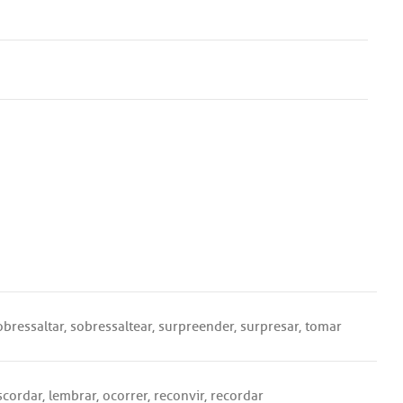
obressaltar
,
sobressaltear
,
surpreender
,
surpresar
,
tomar
scordar
,
lembrar
,
ocorrer
,
reconvir
,
recordar