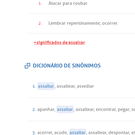
1.
Atacar
para
roubar
.
2.
Lembrar
repentinamente
;
ocorrer
.
+significados de assaltar
DICIONÁRIO DE SINÔNIMOS
1.
assaltar
,
assaltear
,
assediar
2.
apanhar
,
assaltar
,
assaltear
,
encontrar
,
pegar
,
s
3.
acorrer
,
acudir
,
assaltar
,
assaltear
,
despontar
,
e