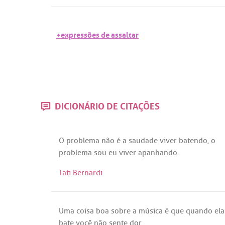
+expressões de assaltar
DICIONÁRIO DE CITAÇÕES
O
problema
não
é
a
saudade
viver
batendo
, o
problema
sou
eu
viver
apanhando
.
Tati Bernardi
Uma
coisa
boa
sobre
a
música
é
que
quando
ela
bate
você
não
sente
dor
.