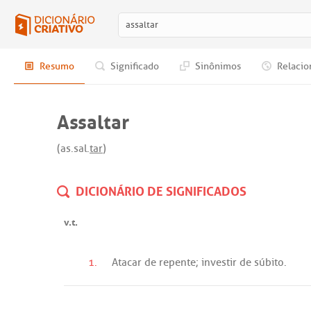
Resumo
Significado
Sinônimos
Relacio
Assaltar
(as.sal.
tar
)
DICIONÁRIO DE SIGNIFICADOS
v.t.
1.
Atacar
de
repente
;
investir
de
súbito
.