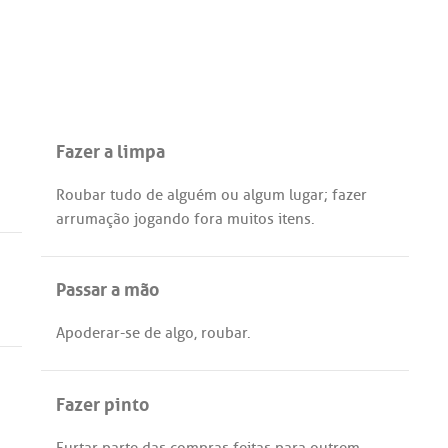
Fazer a limpa
Roubar
tudo
de
alguém
ou
algum
lugar
;
fazer
arrumação
jogando
fora
muitos
itens
.
Passar a mão
Apoderar
-
se
de
algo
,
roubar
.
Fazer pinto
Furtar
parte
das
compras
feitas
para
outrem
.