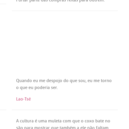
Quando
eu
me
despojo
do
que
sou
,
eu
me
torno
o
que
eu
poderia
ser
.
Lao-Tsé
A
cultura
é
uma
muleta
com
que
o
coxo
bate
no
são
para
mostrar
que
também
a
ele
não
faltam