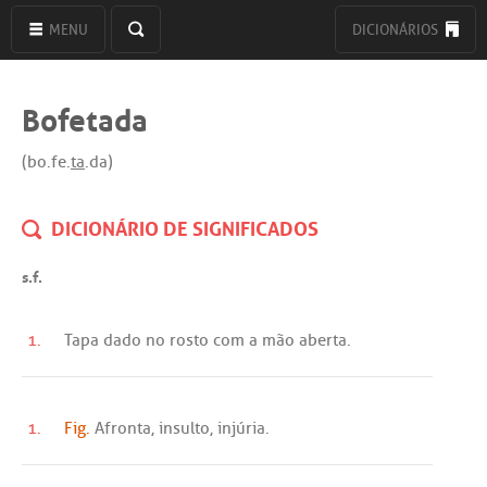
MENU
DICIONÁRIOS
Bofetada
(bo.fe.
ta
.da)
DICIONÁRIO DE SIGNIFICADOS
s.f.
1.
Tapa
dado
no
rosto
com
a
mão
aberta
.
1.
Fig.
Afronta
,
insulto
,
injúria
.