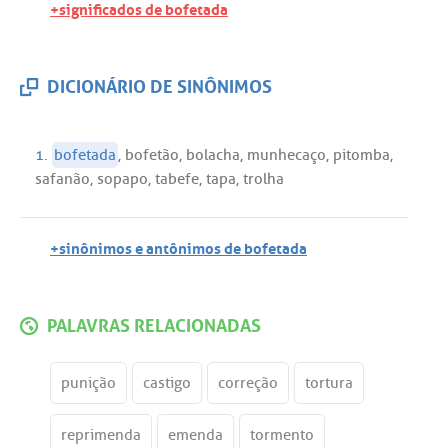
+significados de bofetada
DICIONÁRIO DE SINÔNIMOS
1.
bofetada
,
bofetão
,
bolacha
,
munhecaço
,
pitomba
,
safanão
,
sopapo
,
tabefe
,
tapa
,
trolha
+sinônimos e antônimos de bofetada
PALAVRAS RELACIONADAS
punição
castigo
correção
tortura
reprimenda
emenda
tormento