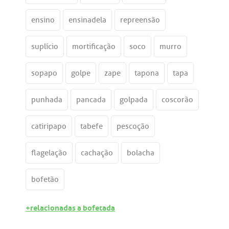
ensino
ensinadela
repreensão
suplício
mortificação
soco
murro
sopapo
golpe
zape
tapona
tapa
punhada
pancada
golpada
coscorão
catiripapo
tabefe
pescoção
flagelação
cachação
bolacha
bofetão
+relacionadas a bofetada