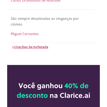
Carlos Drummond de Andrade
São
sempre
desatinadas
as
vinganças
por
ciúmes
.
Miguel Cervantes
+citações de bofetada