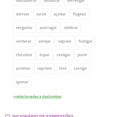
descadeirar
desancar
derrengar
derrear
zurzir
açoitar
flagelar
vergastar
azorragar
zimbrar
verberar
varejar
vapular
fustigar
chicotear
zupar
castigar
punir
acoimar
reprimir
ferir
corrigir
apenar
+relacionadas a deslombar
DICIONÁRIO DE EXPRESSÕES