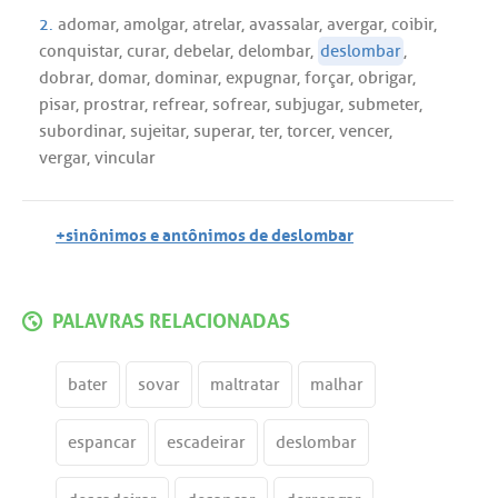
2.
adomar
,
amolgar
,
atrelar
,
avassalar
,
avergar
,
coibir
,
conquistar
,
curar
,
debelar
,
delombar
,
deslombar
,
dobrar
,
domar
,
dominar
,
expugnar
,
forçar
,
obrigar
,
pisar
,
prostrar
,
refrear
,
sofrear
,
subjugar
,
submeter
,
subordinar
,
sujeitar
,
superar
,
ter
,
torcer
,
vencer
,
vergar
,
vincular
+sinônimos e antônimos de deslombar
PALAVRAS RELACIONADAS
bater
sovar
maltratar
malhar
espancar
escadeirar
deslombar