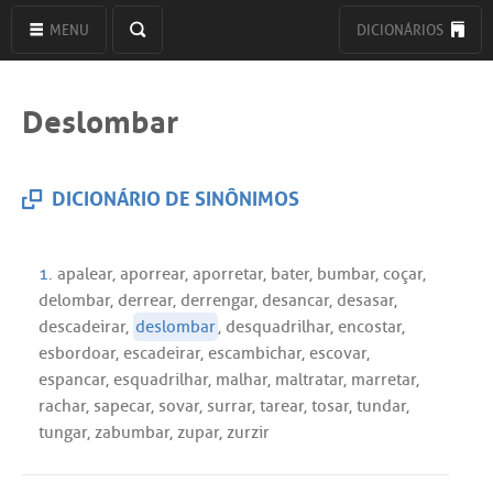
MENU
DICIONÁRIOS
Deslombar
DICIONÁRIO DE SINÔNIMOS
1.
apalear
,
aporrear
,
aporretar
,
bater
,
bumbar
,
coçar
,
delombar
,
derrear
,
derrengar
,
desancar
,
desasar
,
descadeirar
,
deslombar
,
desquadrilhar
,
encostar
,
esbordoar
,
escadeirar
,
escambichar
,
escovar
,
espancar
,
esquadrilhar
,
malhar
,
maltratar
,
marretar
,
rachar
,
sapecar
,
sovar
,
surrar
,
tarear
,
tosar
,
tundar
,
tungar
,
zabumbar
,
zupar
,
zurzir