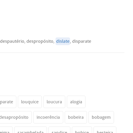
despautério
,
despropósito
,
dislate
,
disparate
sparate
louquice
loucura
alogia
desapropósito
incoerência
bobeira
bobagem
leima
sarambelada
sandice
bobice
besteira