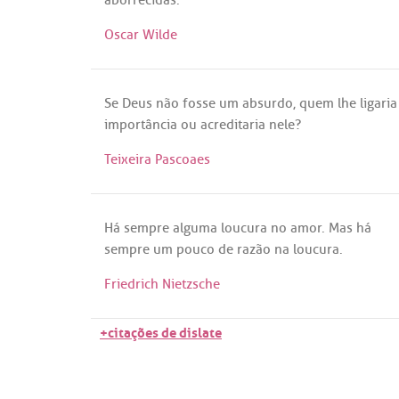
Oscar Wilde
Se
Deus
não
fosse
um
absurdo
,
quem
lhe
ligaria
importância
ou
acreditaria
nele
?
Teixeira Pascoaes
Há
sempre
alguma
loucura
no
amor
.
Mas
há
sempre
um
pouco
de
razão
na
loucura
.
Friedrich Nietzsche
+citações de dislate