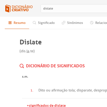
Resumo
Significado
Sinônimos
Relacio
Dislate
(dis.
la
.te)
DICIONÁRIO DE SIGNIFICADOS
s.m.
1.
Dito
ou
afirmação
tola
;
disparate
,
desprop
+significados de dislate