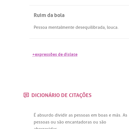
Ruim da bola
Pessoa
mentalmente
desequilibrada
,
louca
.
+expressões de dislate
DICIONÁRIO DE CITAÇÕES
É
absurdo
dividir
as
pessoas
em
boas
e
más
.
As
pessoas
ou
são
encantadoras
ou
são
aborrecidas
.