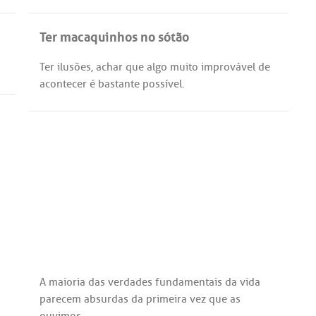
Ter macaquinhos no sótão
Ter
ilusões
,
achar
que
algo
muito
improvável
de
acontecer
é
bastante
possível
.
A
maioria
das
verdades
fundamentais
da
vida
parecem
absurdas
da
primeira
vez
que
as
ouvimos
.