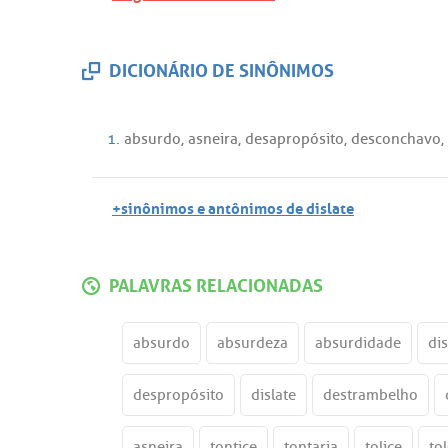
DICIONÁRIO DE SINÔNIMOS
1.
absurdo
,
asneira
,
desapropósito
,
desconchavo
,
+sinônimos e antônimos de dislate
PALAVRAS RELACIONADAS
absurdo
absurdeza
absurdidade
di
despropósito
dislate
destrambelho
asneira
tontice
tontaria
tolice
to