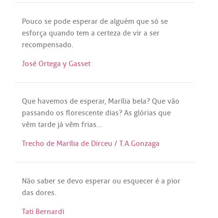
Pouco
se
pode
esperar
de
alguém
que
só
se
esforça
quando
tem
a
certeza
de
vir
a
ser
recompensado
.
José Ortega y Gasset
Que
havemos
de
esperar
,
Marília
bela
?
Que
vão
passando
os
florescente
dias
?
As
glórias
que
vêm
tarde
já
vêm
frias
...
Trecho de Marília de Dirceu / T.A.Gonzaga
Não
saber
se
devo
esperar
ou
esquecer
é
a
pior
das
dores
.
Tati Bernardi