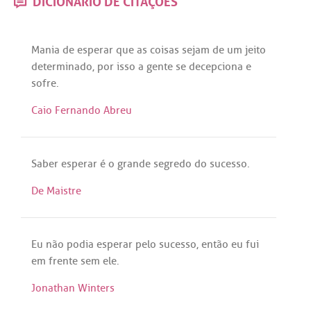
DICIONÁRIO DE CITAÇÕES
Mania
de
esperar
que
as
coisas
sejam
de
um
jeito
determinado
,
por
isso
a
gente
se
decepciona
e
sofre
.
Caio Fernando Abreu
Saber
esperar
é
o
grande
segredo
do
sucesso
.
De Maistre
Eu
não
podia
esperar
pelo
sucesso
,
então
eu
fui
em
frente
sem
ele
.
Jonathan Winters