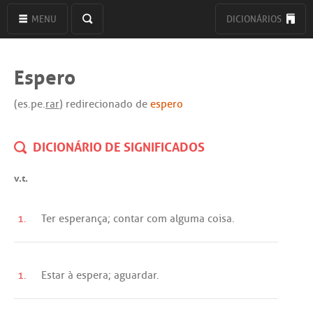
MENU
DICIONÁRIOS
Espero
(es.pe.
rar
) redirecionado de
espero
DICIONÁRIO DE SIGNIFICADOS
v.t.
1.
Ter
esperança
;
contar
com
alguma
coisa.
1.
Estar
à
espera
;
aguardar
.