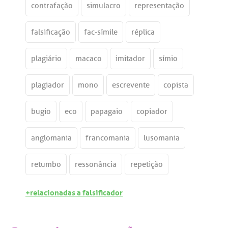
contrafação
simulacro
representação
falsificação
fac-símile
réplica
plagiário
macaco
imitador
símio
plagiador
mono
escrevente
copista
bugio
eco
papagaio
copiador
anglomania
francomania
lusomania
retumbo
ressonância
repetição
+relacionadas a falsificador