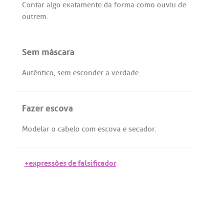
Contar
algo
exatamente
da
forma
como
ouviu
de
outrem
.
Sem máscara
Autêntico
,
sem
esconder
a
verdade
.
Fazer escova
Modelar
o
cabelo
com
escova
e
secador
.
+expressões de falsificador