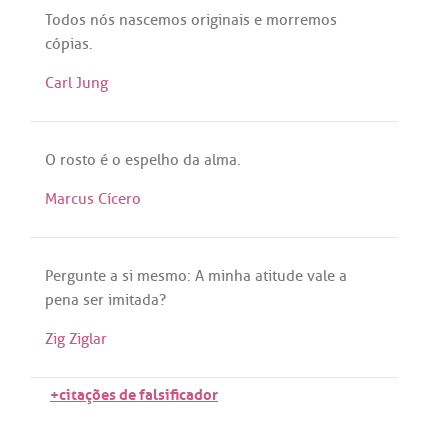
Todos
nós
nascemos
originais
e
morremos
cópias
.
Carl Jung
O
rosto
é
o
espelho
da
alma
.
Marcus Cícero
Pergunte
a
si
mesmo
:
A
minha
atitude
vale
a
pena
ser
imitada
?
Zig Ziglar
+citações de falsificador