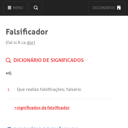
MENU
DICIONÁRIOS
Falsificador
(fal.si.fi.ca.
dor
)
DICIONÁRIO DE SIGNIFICADOS
adj.
1.
Que
realiza
falsificações
;
falsário
.
+significados de falsificador