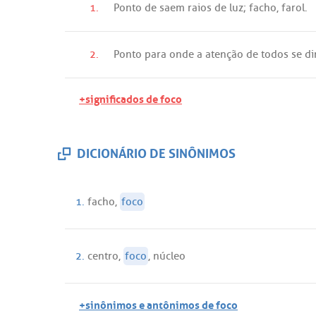
1.
Ponto
de
saem
raios
de
luz
;
facho
,
farol
.
2.
Ponto
para
onde
a
atenção
de
todos
se
di
+significados de foco
DICIONÁRIO DE SINÔNIMOS
1.
facho
,
foco
2.
centro
,
foco
,
núcleo
+sinônimos e antônimos de foco