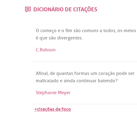
DICIONÁRIO DE CITAÇÕES
O
começo
e o
fim
são
comuns
a
todos
,
os
meios
é
que
são
divergentes
.
C.Robson
Afinal
,
de
quantas
formas
um
coração
pode
ser
maltratado
e
ainda
continuar
batendo
?
Stephanie Meyer
+citações de foco