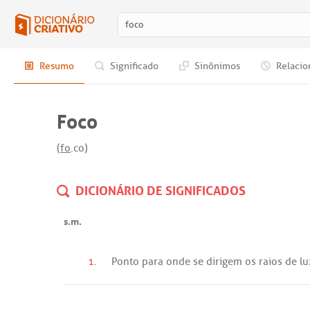
Resumo
Significado
Sinônimos
Relacio
Foco
(
fo
.co)
DICIONÁRIO DE SIGNIFICADOS
s.m.
1.
Ponto
para
onde
se
dirigem
os
raios
de
lu