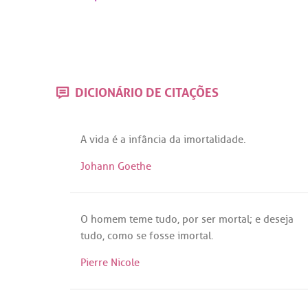
DICIONÁRIO DE CITAÇÕES
A
vida
é
a
infância
da
imortalidade
.
Johann Goethe
O
homem
teme
tudo
,
por
ser
mortal
; e
deseja
tudo
,
como
se
fosse
imortal
.
Pierre Nicole