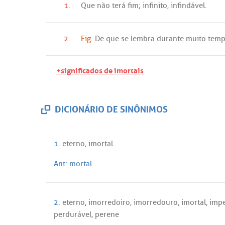
1.
Que
não
terá
fim
;
infinito
,
infindável
.
2.
Fig.
De
que
se
lembra
durante
muito
tem
+significados de imortais
DICIONÁRIO DE SINÔNIMOS
1.
eterno
,
imortal
Ant:
mortal
2.
eterno
,
imorredoiro
,
imorredouro
,
imortal
,
impe
perdurável
,
perene