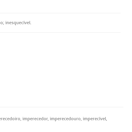
po
;
inesquecível
.
recedoiro
,
imperecedor
,
imperecedouro
,
imperecível
,