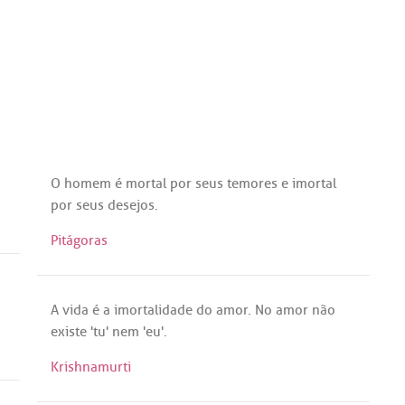
O
homem
é
mortal
por
seus
temores
e
imortal
por
seus
desejos
.
Pitágoras
A
vida
é
a
imortalidade
do
amor
.
No
amor
não
existe
'
tu
'
nem
'
eu
'.
Krishnamurti