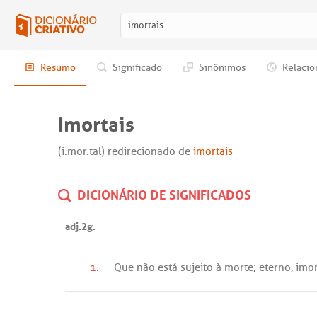
Resumo
Significado
Sinônimos
Relacio
Imortais
(i.mor.
tal
) redirecionado de
imortais
DICIONÁRIO DE SIGNIFICADOS
adj.2g.
1.
Que
não
está
sujeito
à
morte
;
eterno
,
imo