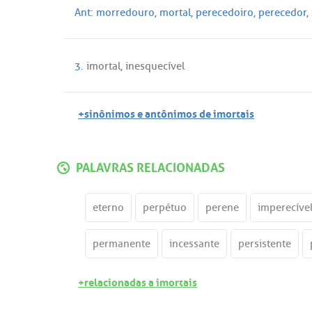
Ant:
morredouro
,
mortal
,
perecedoiro
,
perecedor
,
3.
imortal
,
inesquecível
+sinônimos e antônimos de imortais
PALAVRAS RELACIONADAS
eterno
perpétuo
perene
imperecíve
permanente
incessante
persistente
+relacionadas a imortais