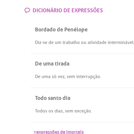
DICIONÁRIO DE EXPRESSÕES
Bordado de Penélope
Diz
-
se
de
um
trabalho
ou
atividade
interminável
De uma tirada
De
uma
só
vez
,
sem
interrupção
.
Todo santo dia
Todos
os
dias
,
sem
exceção
.
+expressões de imortais