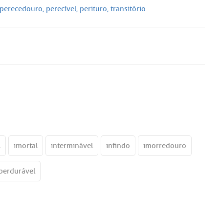
perecedouro
,
perecível
,
perituro
,
transitório
l
imortal
interminável
infindo
imorredouro
perdurável