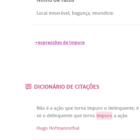
Local
miserável
;
bagunça
,
imundície
.
+expressões de impura
DICIONÁRIO DE CITAÇÕES
Não
é
a
ação
que
torna
impuro
o
delinquente
;
é
só
o
delinquente
que
torna
impura
a
ação
.
Hugo Hofmannsthal