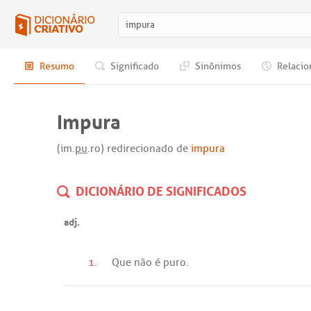
Resumo
Significado
Sinônimos
Relacio
Impura
(im.
pu
.ro) redirecionado de
impura
DICIONÁRIO DE SIGNIFICADOS
adj.
1.
Que
não
é
puro
.