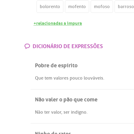
bolorento
mofento
mofoso
barroso
+relacionadas a impura
DICIONÁRIO DE EXPRESSÕES
Pobre de espírito
Que
tem
valores
pouco
louváveis
.
Não valer o pão que come
Não
ter
valor
,
ser
indigno
.
Ninho de ratos