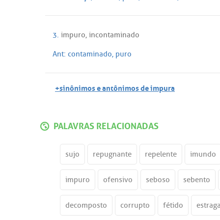
3.
impuro
,
incontaminado
Ant:
contaminado
,
puro
+sinônimos e antônimos de impura
PALAVRAS RELACIONADAS
sujo
repugnante
repelente
imundo
impuro
ofensivo
seboso
sebento
decomposto
corrupto
fétido
estrag