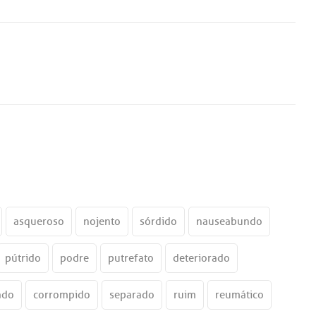
asqueroso
nojento
sórdido
nauseabundo
pútrido
podre
putrefato
deteriorado
ado
corrompido
separado
ruim
reumático