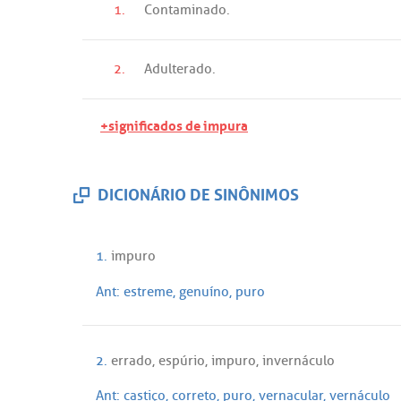
1.
Contaminado
.
2.
Adulterado
.
+significados de impura
DICIONÁRIO DE SINÔNIMOS
1.
impuro
Ant:
estreme
,
genuíno
,
puro
2.
errado
,
espúrio
,
impuro
,
invernáculo
Ant:
castiço
,
correto
,
puro
,
vernacular
,
vernáculo