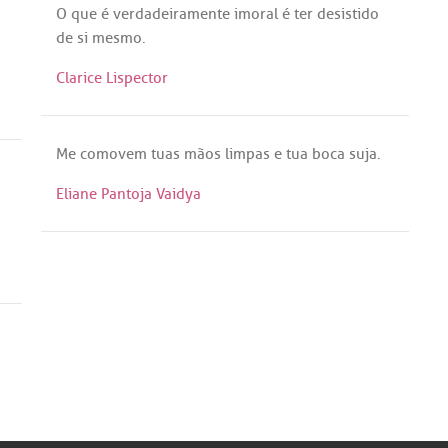
O
que
é
verdadeiramente
imoral
é
ter
desistido
de
si
mesmo
.
Clarice Lispector
Me
comovem
tuas
mãos
limpas
e
tua
boca
suja
.
Eliane Pantoja Vaidya