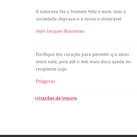
A
natureza
fez
o
homem
feliz
e
bom
,
mas
a
sociedade
deprava
-o e
torna
-o
miserável
.
Jean Jacques Rousseau
Purifique
teu
coração
para
permitir
q
o
amor
entre
nele
,
pois
até
o
mel
mais
doce
azeda
no
recipiente
sujo
.
Pitágoras
+citações de impura