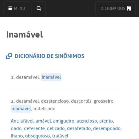
MENU
DICIONÁRIOS
Inamável
DICIONÁRIO DE SINÔNIMOS
1.
desamável
,
inamável
2.
desamável
,
desatencioso
,
descortês
,
grosseiro
,
inamável
,
indelicado
Ant:
afável
,
amável
,
amigueiro
,
atencioso
,
atento
,
dado
,
deferente
,
delicado
,
desafetado
,
desempoado
,
lhano
,
obsequioso
,
tratável