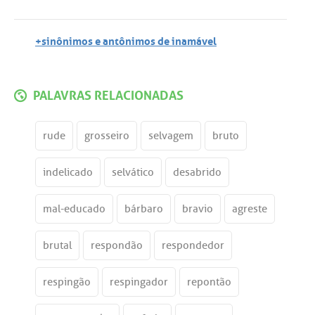
+sinônimos e antônimos de inamável
PALAVRAS RELACIONADAS
rude
grosseiro
selvagem
bruto
indelicado
selvático
desabrido
mal-educado
bárbaro
bravio
agreste
brutal
respondão
respondedor
respingão
respingador
repontão