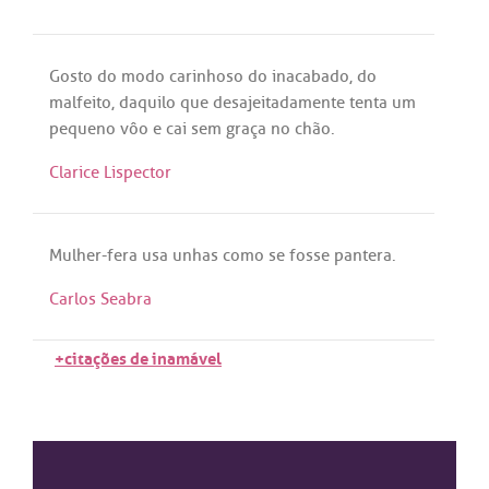
Gosto
do
modo
carinhoso
do
inacabado
,
do
malfeito
,
daquilo
que
desajeitadamente
tenta
um
pequeno
vôo
e
cai
sem
graça
no
chão
.
Clarice Lispector
Mulher
-
fera
usa
unhas
como
se
fosse
pantera
.
Carlos Seabra
+citações de inamável