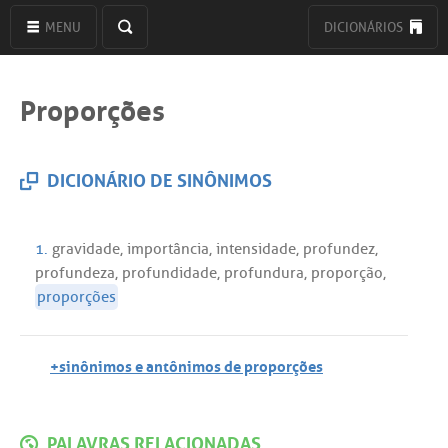
MENU
DICIONÁRIOS
Proporções
DICIONÁRIO DE SINÔNIMOS
1.
gravidade
,
importância
,
intensidade
,
profundez
,
profundeza
,
profundidade
,
profundura
,
proporção
,
proporções
+sinônimos e antônimos de proporções
PALAVRAS RELACIONADAS