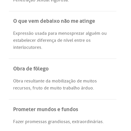
Penetração
sexual
vigorosa
.
O que vem debaixo não me atinge
Expressão
usada
para
menosprezar
alguém
ou
estabelecer
diferença
de
nível
entre
os
interlocutores
.
Obra de fôlego
Obra
resultante
da
mobilização
de
muitos
recursos
,
fruto
de
muito
trabalho
árduo
.
Prometer mundos e fundos
Fazer
promessas
grandiosas
,
extraordinárias
.