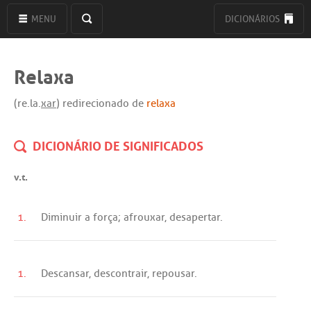
MENU
DICIONÁRIOS
Relaxa
(re.la.
xar
) redirecionado de
relaxa
DICIONÁRIO DE SIGNIFICADOS
v.t.
1.
Diminuir
a
força
;
afrouxar
,
desapertar
.
1.
Descansar
,
descontrair
,
repousar
.