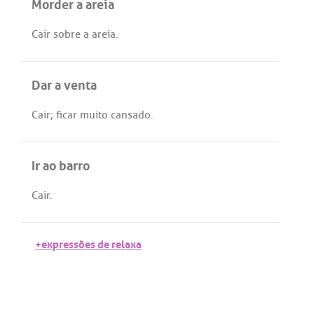
Morder a areia
Cair
sobre
a
areia
.
Dar a venta
Cair
;
ficar
muito
cansado
.
Ir ao barro
Cair
.
+expressões de relaxa