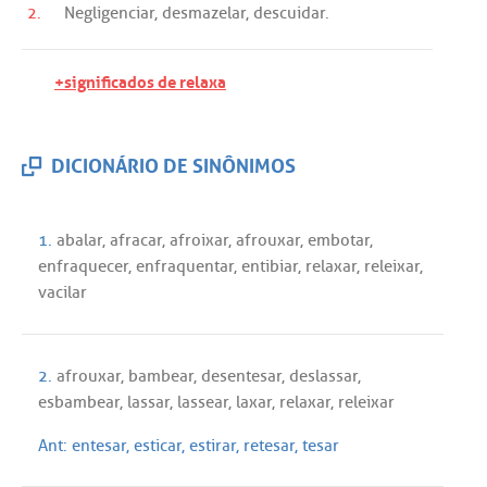
2.
Negligenciar
,
desmazelar
,
descuidar
.
+significados de relaxa
DICIONÁRIO DE SINÔNIMOS
1.
abalar
,
afracar
,
afroixar
,
afrouxar
,
embotar
,
enfraquecer
,
enfraquentar
,
entibiar
,
relaxar
,
releixar
,
vacilar
2.
afrouxar
,
bambear
,
desentesar
,
deslassar
,
esbambear
,
lassar
,
lassear
,
laxar
,
relaxar
,
releixar
Ant:
entesar
,
esticar
,
estirar
,
retesar
,
tesar