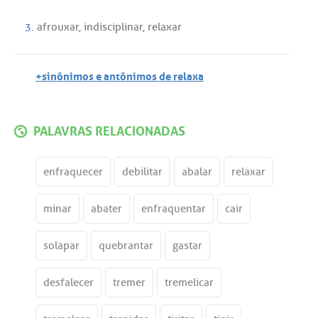
3.
afrouxar
,
indisciplinar
,
relaxar
+sinônimos e antônimos de relaxa
PALAVRAS RELACIONADAS
enfraquecer
debilitar
abalar
relaxar
minar
abater
enfraquentar
cair
solapar
quebrantar
gastar
desfalecer
tremer
tremelicar