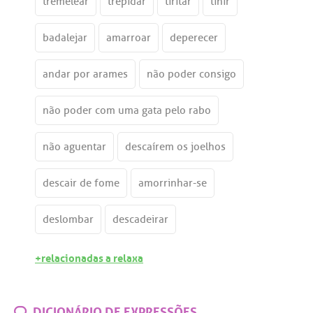
tremelear
trepidar
tiritar
tinir
badalejar
amarroar
deperecer
andar por arames
não poder consigo
não poder com uma gata pelo rabo
não aguentar
descaírem os joelhos
descair de fome
amorrinhar-se
deslombar
descadeirar
+relacionadas a relaxa
DICIONÁRIO DE EXPRESSÕES