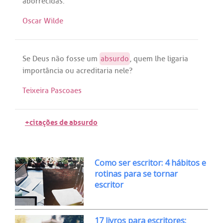
aborrecidas
.
Oscar Wilde
Se
Deus
não
fosse
um
absurdo
,
quem
lhe
ligaria
importância
ou
acreditaria
nele
?
Teixeira Pascoaes
+citações de absurdo
Como ser escritor: 4 hábitos e
rotinas para se tornar
escritor
17 livros para escritores: