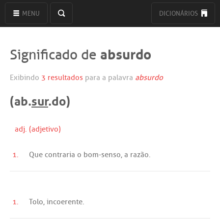
MENU
DICIONÁRIOS
absurdo
Significado de
Exibindo
3 resultados
para a palavra
absurdo
(ab.
sur
.do)
adj. (adjetivo)
1.
Que
contraria
o
bom
-
senso
,
a
razão
.
1.
Tolo
,
incoerente
.