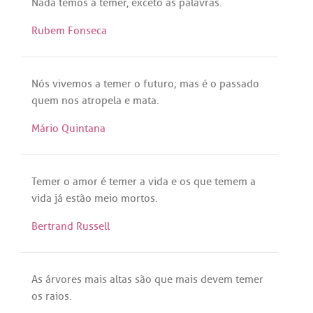
Nada
temos
a
temer
,
exceto
as
palavras
.
Rubem Fonseca
Nós
vivemos
a
temer
o
futuro
;
mas
é
o
passado
quem
nos
atropela
e
mata
.
Mário Quintana
Temer
o
amor
é
temer
a
vida
e
os
que
temem
a
vida
já
estão
meio
mortos
.
Bertrand Russell
As
árvores
mais
altas
são
que
mais
devem
temer
os
raios
.