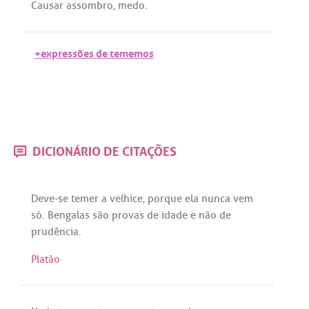
Causar
assombro
,
medo
.
+expressões de tememos
DICIONÁRIO DE CITAÇÕES
Deve
-
se
temer
a
velhice
,
porque
ela
nunca
vem
só
.
Bengalas
são
provas
de
idade
e
não
de
prudência
.
Platão