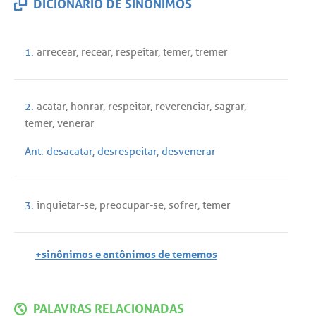
DICIONÁRIO DE SINÔNIMOS
1.
arrecear
,
recear
,
respeitar
,
temer
,
tremer
2.
acatar
,
honrar
,
respeitar
,
reverenciar
,
sagrar
,
temer
,
venerar
Ant:
desacatar
,
desrespeitar
,
desvenerar
3.
inquietar
-
se
,
preocupar
-
se
,
sofrer
,
temer
+sinônimos e antônimos de tememos
PALAVRAS RELACIONADAS