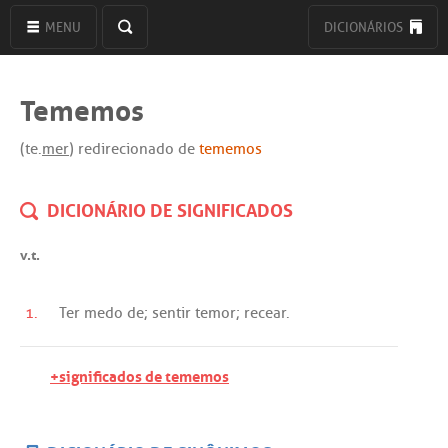
MENU
DICIONÁRIOS
Tememos
(te.
mer
) redirecionado de
tememos
DICIONÁRIO DE SIGNIFICADOS
v.t.
1.
Ter
medo
de
;
sentir
temor
;
recear
.
+significados de tememos