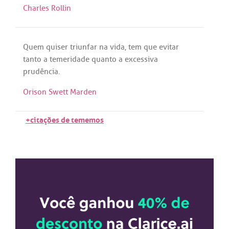
Charles Rollin
Quem
quiser
triunfar
na
vida
,
tem
que
evitar
tanto
a
temeridade
quanto
a
excessiva
prudência
.
Orison Swett Marden
+citações de tememos