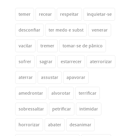
temer
recear
respeitar
inquietar-se
desconfiar
ter medo e subst
venerar
vacilar
tremer
tomar-se de pânico
sofrer
sagrar
estarrecer
aterrorizar
aterrar
assustar
apavorar
amedrontar
alvorotar
terrificar
sobressaltar
petrificar
intimidar
horrorizar
abater
desanimar