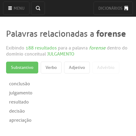
MENU
DICIONÁRIOS
forense
Palavras relacionadas a
Exibindo
188 resultados
para a palavra
forense
dentro do
domínio conceitual
JULGAMENTO
Substantivo
Verbo
Adjetivo
Advérbio
conclusão
julgamento
resultado
decisão
apreciação