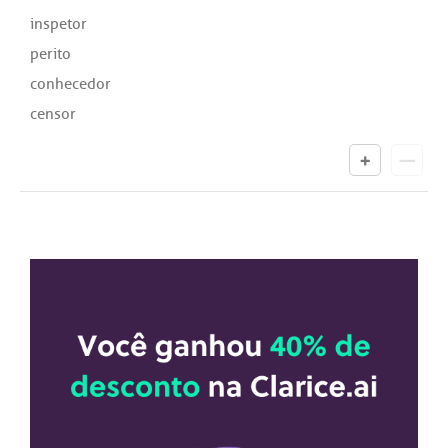
inspetor
perito
conhecedor
censor