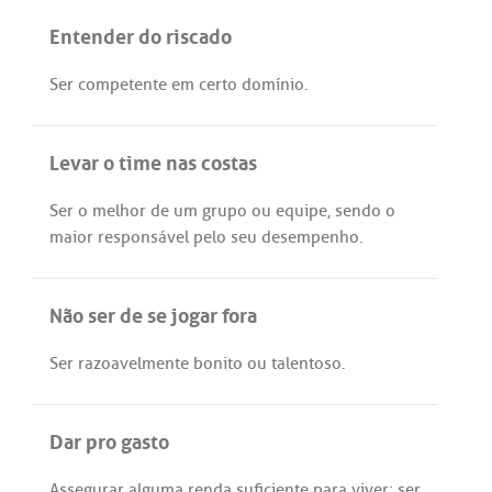
Entender do riscado
Ser
competente
em
certo
domínio
.
Levar o time nas costas
Ser
o
melhor
de
um
grupo
ou
equipe
,
sendo
o
maior
responsável
pelo
seu
desempenho
.
Não ser de se jogar fora
Ser
razoavelmente
bonito
ou
talentoso
.
Dar pro gasto
Assegurar
alguma
renda
suficiente
para
viver
;
ser