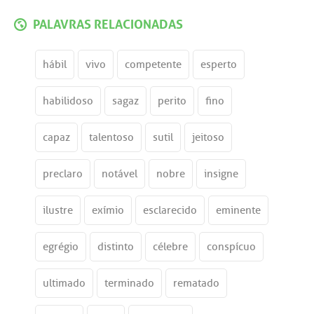
PALAVRAS RELACIONADAS
hábil
vivo
competente
esperto
habilidoso
sagaz
perito
fino
capaz
talentoso
sutil
jeitoso
preclaro
notável
nobre
insigne
ilustre
exímio
esclarecido
eminente
egrégio
distinto
célebre
conspícuo
ultimado
terminado
rematado