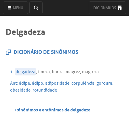
MENU
DICIONÁRIOS
Delgadeza
DICIONÁRIO DE SINÔNIMOS
1.
delgadeza
,
fineza
,
finura
,
magrez
,
magreza
Ant:
ádipe
,
ádipo
,
adiposidade
,
corpulência
,
gordura
,
obesidade
,
rotundidade
+sinônimos e antônimos de delgadeza