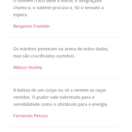
O
homem
fraco
teme
a
morte
, o
desgraçado
chama
-
a
; o
valente
procura
-
a
.
Só
o
sensato
a
espera
.
Benjamin Franklin
Os
mártires
penetram
na
arena
de
mãos
dadas
;
mas
são
crucificados
sozinhos
.
Aldous Huxley
A
beleza
de
um
corpo
nu
só
a
sentem
as
raças
vestidas
. O
pudor
vale
sobretudo
para
a
sensibilidade
como
o
obstáculo
para
a
energia
.
Fernando Pessoa