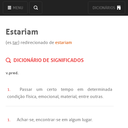
MENU
DICIONÁRIOS
Estariam
(es.
tar
) redirecionado de
estariam
DICIONÁRIO DE SIGNIFICADOS
v.pred.
1.
Passar
um
certo
tempo
em
determinada
condição
física
,
emocional
,
material
,
entre
outras
.
1.
Achar
-
se
,
encontrar
-
se
em
algum
lugar
.