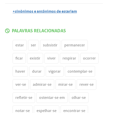
+sinônimos e antônimos de estariam
PALAVRAS RELACIONADAS
estar
ser
subsistir
permanecer
ficar
existir
viver
respirar
ocorrer
haver
durar
vigorar
contemplar-se
ver-se
admirar-se
mirar-se
rever-se
refletir-se
ostentar-se em
olhar-se
notar-se
espelhar-se
encontrar-se