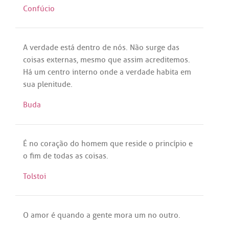
Confúcio
A
verdade
está
dentro
de
nós
.
Não
surge
das
coisas
externas
,
mesmo
que
assim
acreditemos
.
Há
um
centro
interno
onde
a
verdade
habita
em
sua
plenitude
.
Buda
É
no
coração
do
homem
que
reside
o
princípio
e
o
fim
de
todas
as
coisas
.
Tolstoi
O
amor
é
quando
a
gente
mora
um
no
outro
.