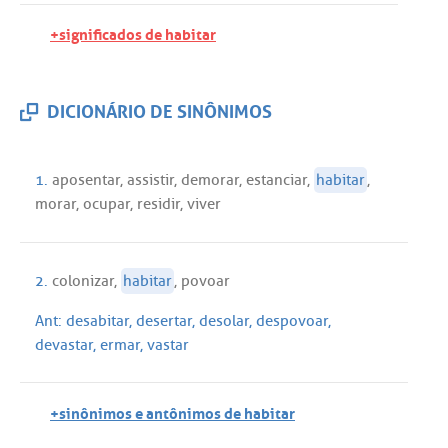
+significados de habitar
DICIONÁRIO DE SINÔNIMOS
1.
aposentar
,
assistir
,
demorar
,
estanciar
,
habitar
,
morar
,
ocupar
,
residir
,
viver
2.
colonizar
,
habitar
,
povoar
Ant:
desabitar
,
desertar
,
desolar
,
despovoar
,
devastar
,
ermar
,
vastar
+sinônimos e antônimos de habitar