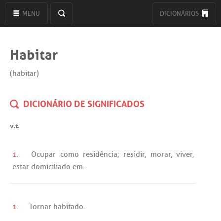
MENU
DICIONÁRIOS
Habitar
(habitar)
DICIONÁRIO DE SIGNIFICADOS
v.t.
1.
Ocupar
como
residência
;
residir
,
morar
,
viver
,
estar
domiciliado
em
.
1.
Tornar
habitado
.