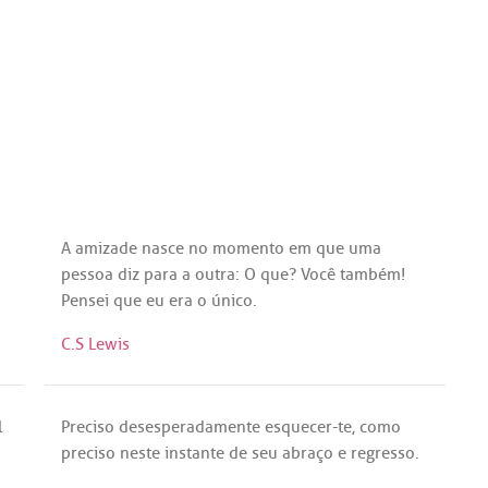
A
amizade
nasce
no
momento
em
que
uma
pessoa
diz
para
a
outra
: O
que
?
Você
também!
Pensei
que
eu
era
o
único
.
C.S Lewis
l
Preciso
desesperadamente
esquecer
-
te
,
como
preciso
neste
instante
de
seu
abraço
e
regresso
.