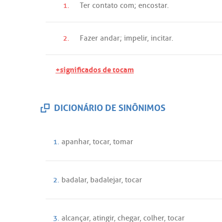
1.
Ter
contato
com
;
encostar
.
2.
Fazer
andar
;
impelir
,
incitar
.
+significados de tocam
DICIONÁRIO DE SINÔNIMOS
1.
apanhar
,
tocar
,
tomar
2.
badalar
,
badalejar
,
tocar
3.
alcançar
,
atingir
,
chegar
,
colher
,
tocar