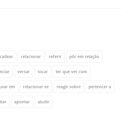
cadear
relacionar
referir
pôr em relação
nciar
versar
tocar
ter que ver com
usar em
relacionar-se
reagir sobre
pertencer a
itar
apontar
aludir