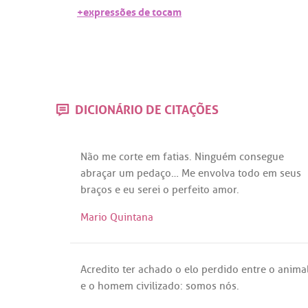
+expressões de tocam
DICIONÁRIO DE CITAÇÕES
Não
me
corte
em
fatias
.
Ninguém
consegue
abraçar
um
pedaço
…
Me
envolva
todo
em
seus
braços
e
eu
serei
o
perfeito
amor
.
Mario Quintana
Acredito
ter
achado
o
elo
perdido
entre
o
anima
e o
homem
civilizado
:
somos
nós
.