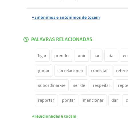
+sinônimos e antônimos de tocam
PALAVRAS RELACIONADAS
ligar
prender
unir
liar
atar
en
juntar
correlacionar
conectar
refere
subordinar-se
ser de
respeitar
repo
reportar
pontar
mencionar
dar
c
+relacionadas a tocam