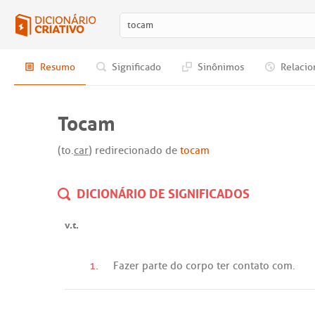
Resumo
Significado
Sinônimos
Relacio
Tocam
(to.
car
) redirecionado de
tocam
DICIONÁRIO DE SIGNIFICADOS
v.t.
1.
Fazer
parte
do
corpo
ter
contato
com
.