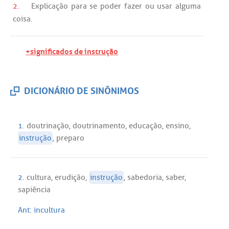
2.
Explicação
para
se
poder
fazer
ou
usar
alguma
coisa.
+significados de instrução
DICIONÁRIO DE SINÔNIMOS
1.
doutrinação
,
doutrinamento
,
educação
,
ensino
,
instrução
,
preparo
2.
cultura
,
erudição
,
instrução
,
sabedoria
,
saber
,
sapiência
Ant:
incultura