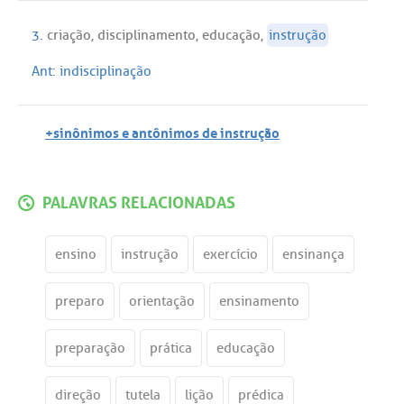
3.
criação
,
disciplinamento
,
educação
,
instrução
Ant:
indisciplinação
+sinônimos e antônimos de instrução
PALAVRAS RELACIONADAS
ensino
instrução
exercício
ensinança
preparo
orientação
ensinamento
preparação
prática
educação
direção
tutela
lição
prédica