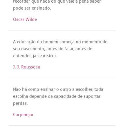
recordar
que
nada
do
que
vale
a
pena
saber
pode
ser
ensinado
.
Oscar Wilde
A
educação
do
homem
começa
no
momento
do
seu
nascimento
;
antes
de
falar
,
antes
de
entender
,
já
se
instrui
.
J. J. Rousseau
Não
há
como
ensinar
o
outro
a
escolher
,
toda
escolha
depende
da
capacidade
de
suportar
perdas
.
Carpinejar